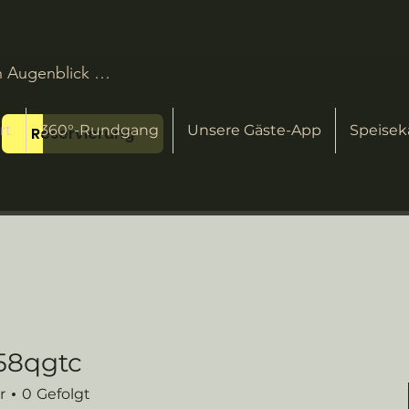
n Augenblick …
rt
360°-Rundgang
Unsere Gäste-App
Speisek
Reservierung
58qgtc
tc
r
0
Gefolgt