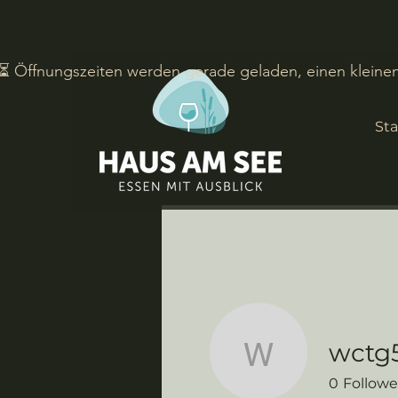
⏳ Öffnungszeiten werden gerade geladen, einen kleine
Sta
wctg
wctg58qg
0
Followe