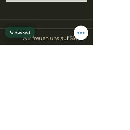
📞 Rückruf
Wir freuen uns auf Sie
Facebook
Instagram
info@hausamsee-neuental.de
+49 (0) 6693 911631
Restaurant Haus am See
- Am Neuenhainer See -
Seeblick 14
34599 Neuental
Schwalm-Eder-Kreis