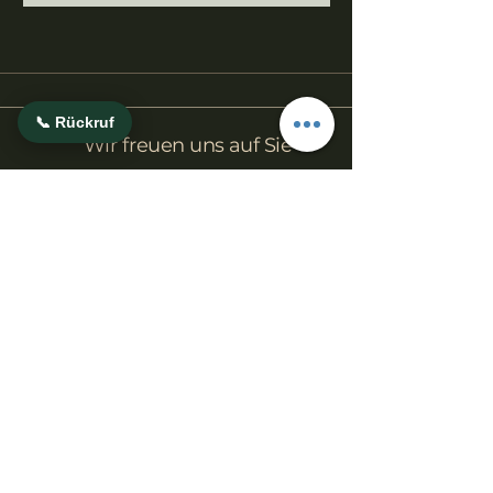
📞 Rückruf
Wir freuen uns auf Sie
Facebook
Instagram
info@hausamsee-neuental.de
+49 (0) 6693 911631
Restaurant Haus am See
- Am Neuenhainer See -
Seeblick 14
34599 Neuental
Schwalm-Eder-Kreis