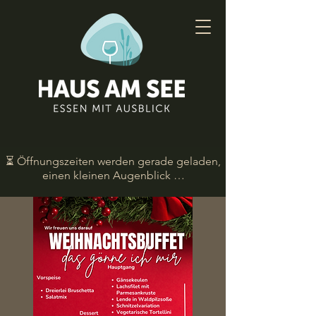
⏳ Öffnungszeiten werden gerade geladen,
einen kleinen Augenblick …