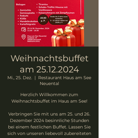
Weihnachtsbuffet
am 25.12.2024
Mi., 25. Dez.
  |  
Restaurant Haus am See
Neuental
Herzlich Willkommen zum
Weihnachtsbuffet im Haus am See!
Verbringen Sie mit uns am 25. und 26.
Dezember 2024 besinnliche Stunden
bei einem festlichen Buffet. Lassen Sie
sich von unseren liebevoll zubereiteten