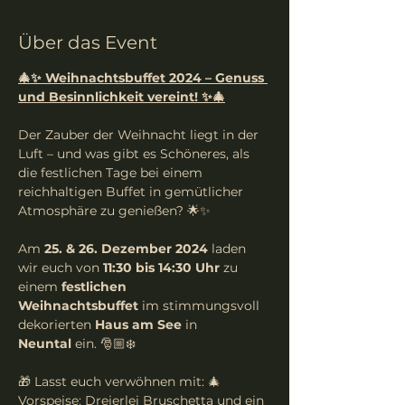
Über das Event
🎄✨ Weihnachtsbuffet 2024 – Genuss 
und Besinnlichkeit vereint! ✨🎄
Der Zauber der Weihnacht liegt in der 
Luft – und was gibt es Schöneres, als 
die festlichen Tage bei einem 
reichhaltigen Buffet in gemütlicher 
Atmosphäre zu genießen? 🌟✨
Am 
25. & 26. Dezember 2024
 laden 
wir euch von 
11:30 bis 14:30 Uhr
 zu 
einem 
festlichen 
Weihnachtsbuffet
 im stimmungsvoll 
dekorierten 
Haus am See 
in
Neuntal
 ein. 🎅🏼❄️
🎁 Lasst euch verwöhnen mit: 🎄 
Vorspeise: Dreierlei Bruschetta und ein 