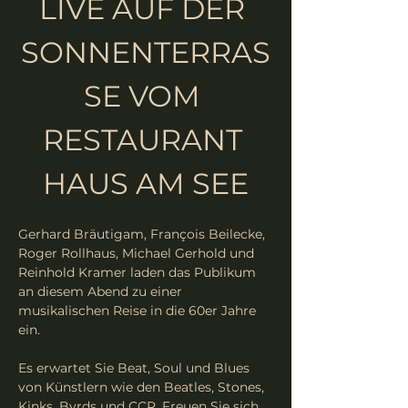
LIVE AUF DER 
SONNENTERRAS
SE VOM 
RESTAURANT 
HAUS AM SEE
Gerhard Bräutigam, François Beilecke, 
Roger Rollhaus, Michael Gerhold und 
Reinhold Kramer laden das Publikum 
an diesem Abend zu einer 
musikalischen Reise in die 60er Jahre 
ein. 
Es erwartet Sie Beat, Soul und Blues 
von Künstlern wie den Beatles, Stones, 
Kinks, Byrds und CCR. Freuen Sie sich 