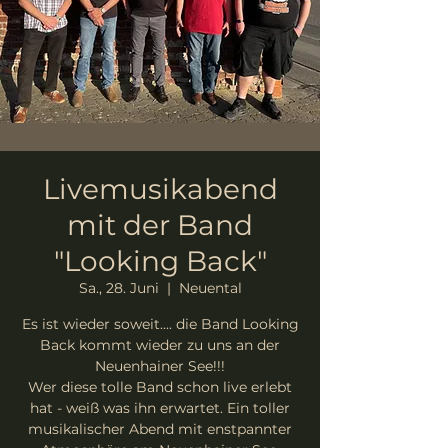
Livemusikabend
mit der Band
"Looking Back"
Sa., 28. Juni
  |  
Neuental
Es ist wieder soweit.... die Band Looking
Back kommt wieder zu uns an der
Neuenhainer See!!!
Wer diese tolle Band schon live erlebt
hat - weiß was ihn erwartet. Ein toller
musikalischer Abend mit enstpannter