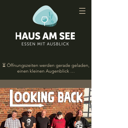
⏳ Öffnungszeiten werden gerade geladen,
einen kleinen Augenblick …