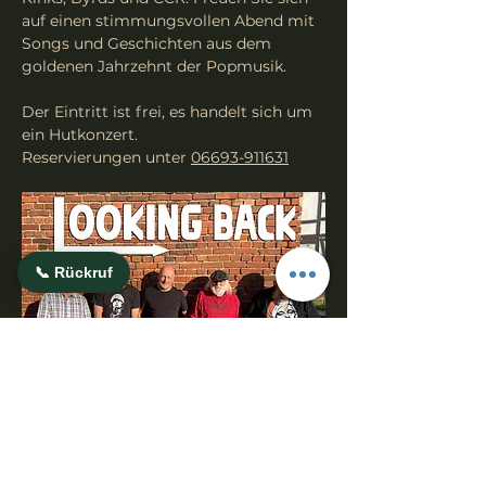
auf einen stimmungsvollen Abend mit 
Songs und Geschichten aus dem 
goldenen Jahrzehnt der Popmusik.
Der Eintritt ist frei, es handelt sich um 
ein Hutkonzert.
Reservierungen unter 
06693-911631
📞 Rückruf