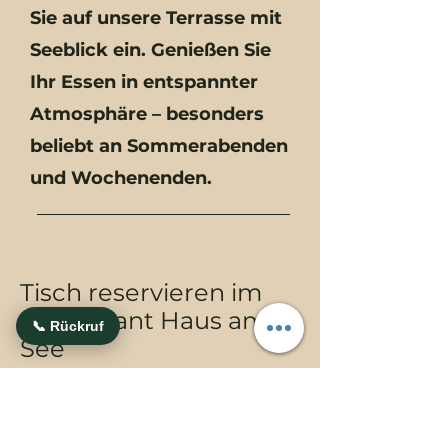
Sie auf unsere Terrasse mit
Seeblick ein. Genießen Sie
Ihr Essen in entspannter
Atmosphäre – besonders
beliebt an Sommerabenden
und Wochenenden.
Tisch reservieren im
Restaurant Haus am
📞 Rückruf
See
Wir empfehlen eine
Reservierung, besonders an
Wochenenden und Feiertagen.